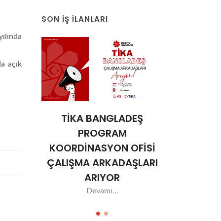
SON İŞ İLANLARI
ılında
a açık
sı
TİKA BANGLADEŞ
Ulus
a
PROGRAM
Sar
ğretim
KOORDİNASYON OFİSİ
Üniversi
yor
ÇALIŞMA ARKADAŞLARI
Görevl
ARIYOR
De
Devamı...