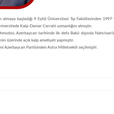
almaya başladığı 9 Eylül Üniversitesi Tıp Fakültesinden 1997 y
niversitede Kalp-Damar Cerrahi uzmanlığını almıştır.
hmudov, Azerbaycan tarihinde ilk defa Bakü dışında Nahcivan’d
inin üzerinde açık kalp ameliyatı yapmıştır.
ni Azerbaycan Partisinden Astra Milletvekili seçilmiştir.
TİKA BANGLADEŞ
Uluslarara
PROGRAM
Saraybosn
KOORDİNASYON OFİSİ
Üniversitesi Ö
ÇALIŞMA ARKADAŞLARI
Görevlisi Arı
ARIYOR
Devamı...
Devamı...