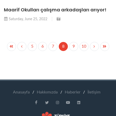
Maarif Okulları çalışma arkadaşları arıyor!
Saturday, June 25, 2022
5
6
7
8
9
10
Anasayfa
/
Hakkımızda
/
Haberler
/
İletişim