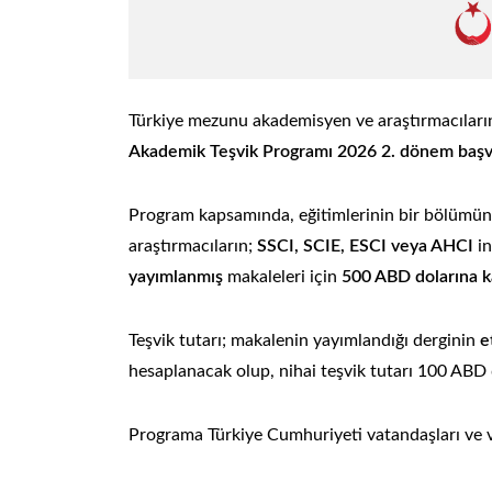
Türkiye mezunu akademisyen ve araştırmacıları
Akademik Teşvik Programı
2026 2. dönem başvu
Program kapsamında, eğitimlerinin bir bölümü
araştırmacıların;
SSCI, SCIE, ESCI veya AHCI
in
Türkiye Mezunları
yayımlanmış
makaleleri için
500 ABD dolarına k
Akademik Teşvik
Programı 2026-1.
Teşvik tutarı; makalenin yayımlandığı derginin
e
Dönem Sonuçları
hesaplanacak olup, nihai teşvik tutarı 100 ABD 
Açıklandı
Programa Türkiye Cumhuriyeti vatandaşları ve 
Devamı...