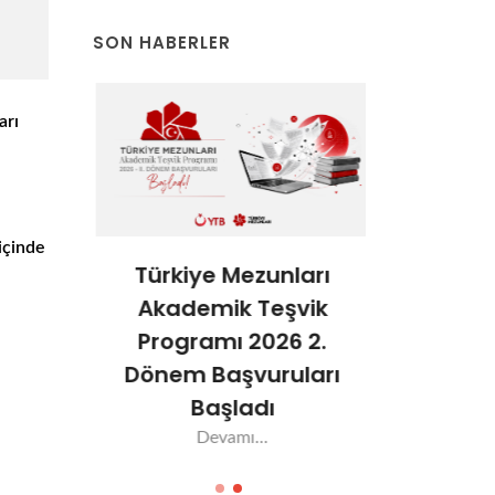
SON HABERLER
arı
 içinde
ları
Türkiye Mezunları
Türkiy
şvik
Akademik Teşvik
Akade
6-1.
Programı 2026 2.
Progra
ları
Dönem Başvuruları
Dönem 
Başladı
Aç
Devamı...
De