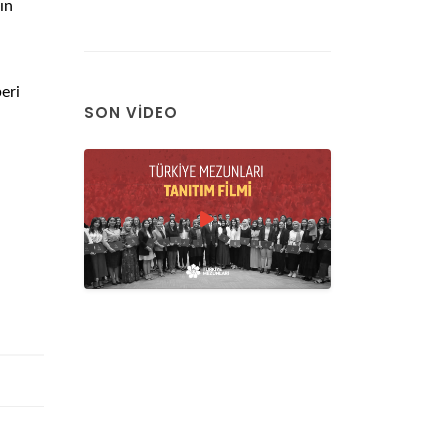
ın
eri
SON VIDEO