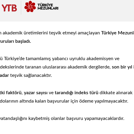
n akademik üretimlerini teşvik etmeyi amaçlayan
Türkiye Mezunl
ruları başladı.
nü Türkiye’de tamamlamış yabancı uyruklu akademisyen ve
dekslerinde taranan uluslararası akademik dergilerde,
son bir yıl
Türkiye Mezunları
Türkiye Mezun
adar
teşvik sağlanacaktır.
Akademik Teşvik
Akademik Te
Programı 2026 2.
Programı 202
tki faktörü
,
yazar sayısı
ve
tarandığı indeks türü
dikkate alınarak
Dönem Başvuruları
Dönem Sonuç
dolarının altında kalan başvurular için ödeme yapılmayacaktır.
Başladı
Açıklandı
vatandaşlığını kaybetmiş olanlar başvuru yapamayacaklardır.
Devamı...
Devamı...